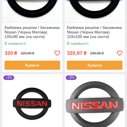
Емблема решітки / багажника
Емблема решітки / багажника
Nissan (Чорна Матова)
Nissan (Чорна Матова)
105х90 мм (на скотчі)
118х100 мм (на скотчі)
90890BR12A
В наявності
В наявності
320
320,97
₴
₴
329,90 ₴
330,90 ₴
Купити
Купити
–3%
–3%