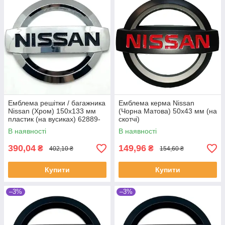
Емблема решітки / багажника
Емблема керма Nissan
Nissan (Хром) 150х133 мм
(Чорна Матова) 50х43 мм (на
пластик (на вусиках) 62889-
скотчі)
1A0A
В наявності
В наявності
390,04
149,96
₴
₴
402,10 ₴
154,60 ₴
Купити
Купити
–3%
–3%