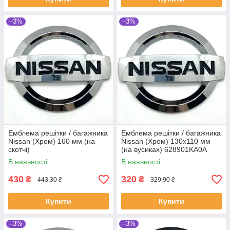
–3%
–3%
Емблема решітки / багажника
Емблема решітки / багажника
Nissan (Хром) 160 мм (на
Nissan (Хром) 130х110 мм
скотчі)
(на вусиках) 628901KA0A
В наявності
В наявності
430
320
₴
₴
443,30 ₴
329,90 ₴
Купити
Купити
–3%
–3%