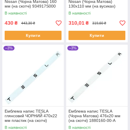
Nissan (Чорна Матова) 160
Nissan (Чорна Матова)
мм (на скотчі) 934917S000
130х110 мм (на вусиках)
628901KA0A
В наявності
В наявності
430
310,01
₴
₴
443,30 ₴
319,60 ₴
Купити
Купити
–3%
–3%
Емблема напис TESLA
Емблема напис TESLA
глянсовий ЧОРНИЙ 470х22
(Чорна Матова) 476х20 мм
мм пластик (на скотчі)
(на скотчі) 1880160-00-A
В наявності
В наявності