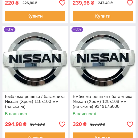
220
239,98
₴
₴
226,80 ₴
247,40 ₴
Купити
Купити
–3%
–3%
Емблема решітки / багажника
Емблема решітки / багажника
Nissan (Хром) 118х100 мм
Nissan (Хром) 128х108 мм
(на скотчі)
(на скотчі) 934917S000
В наявності
В наявності
294,98
320
₴
₴
304,10 ₴
329,90 ₴
Купити
Купити