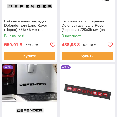
Емблема напис передня
Емблема напис передня
Defender для Land Rover
Defender для Land Rover
(Чорна) 565х35 мм (на
(Червона) 720х35 мм (на
скотчі) LR130857
скотчі) LR130857
В наявності
В наявності
559,01
488,98
₴
₴
576,30 ₴
504,10 ₴
Купити
Купити
–3%
–3%