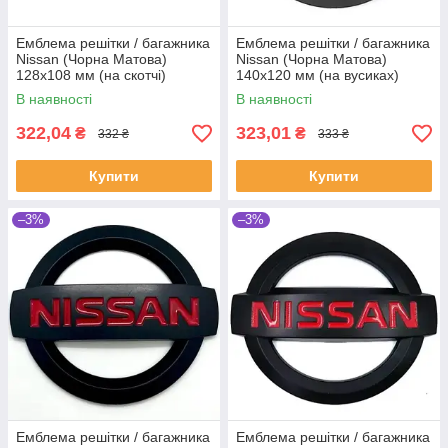
Емблема решітки / багажника
Емблема решітки / багажника
Nissan (Чорна Матова)
Nissan (Чорна Матова)
128х108 мм (на скотчі)
140х120 мм (на вусиках)
934917S000
628901AA0A
В наявності
В наявності
322,04
323,01
₴
₴
332 ₴
333 ₴
Купити
Купити
–3%
–3%
Емблема решітки / багажника
Емблема решітки / багажника