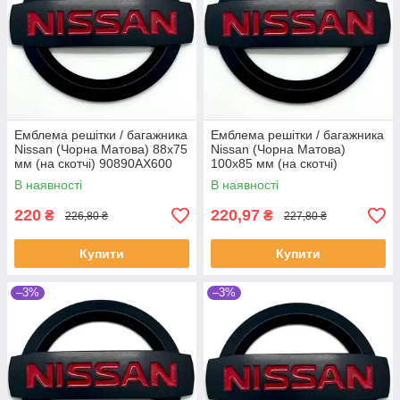
Емблема решітки / багажника
Емблема решітки / багажника
Nissan (Чорна Матова) 88х75
Nissan (Чорна Матова)
мм (на скотчі) 90890AX600
100х85 мм (на скотчі)
90890BR12A
В наявності
В наявності
220
220,97
₴
₴
226,80 ₴
227,80 ₴
Купити
Купити
–3%
–3%