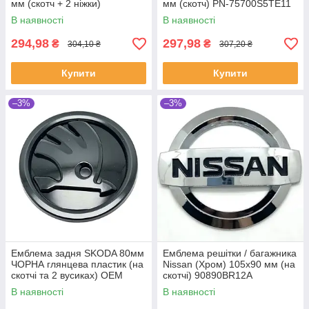
мм (скотч + 2 ніжки)
мм (скотч) PN-75700S5TE11
В наявності
В наявності
294,98
297,98
₴
₴
304,10 ₴
307,20 ₴
Купити
Купити
–3%
–3%
Емблема задня SKODA 80мм
Емблема решітки / багажника
ЧОРНА глянцева пластик (на
Nissan (Хром) 105х90 мм (на
скотчі та 2 вусиках) OEM
скотчі) 90890BR12A
5JD853621A
В наявності
В наявності