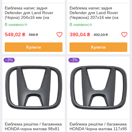
Емблема напис задня
Емблема напис задня
Defender для Land Rover
Defender для Land Rover
(Чорна) 204х16 мм (на
(Червона) 207х16 мм (на
скотчі) LR130736
скотчі) LR130736
В наявності
В наявності
549,02
390,04
₴
₴
566 ₴
402,10 ₴
Купити
Купити
–3%
–3%
Емблема решітки / багажника
Емблема решітки / багажника
HONDA чорна матова 98х81
HONDA Чорна матова 117х95