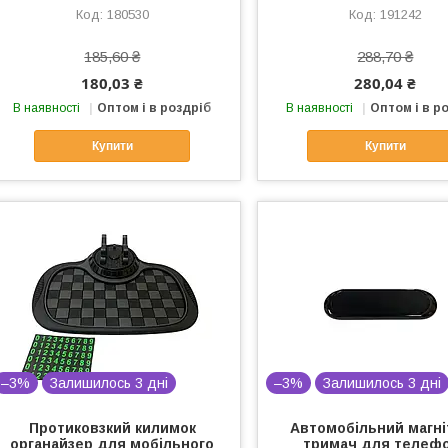
180530
191242
185,60 ₴
288,70 ₴
180,03 ₴
280,04 ₴
В наявності
Оптом і в роздріб
В наявності
Оптом і в р
Купити
Купити
–3%
Залишилось 3 дні
–3%
Залишилось 3 дні
Протиковзкий килимок
Автомобільний магні
органайзер для мобільного
тримач для телеф