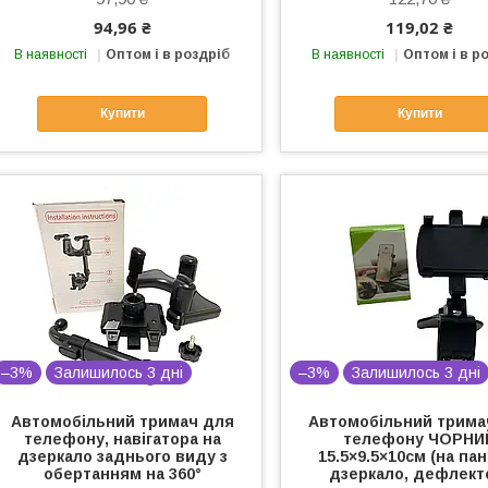
94,96 ₴
119,02 ₴
В наявності
Оптом і в роздріб
В наявності
Оптом і в р
Купити
Купити
–3%
Залишилось 3 дні
–3%
Залишилось 3 дні
Автомобільний тримач для
Автомобільний трима
телефону, навігатора на
телефону ЧОРНИ
дзеркало заднього виду з
15.5×9.5×10см (на па
обертанням на 360°
дзеркало, дефлект