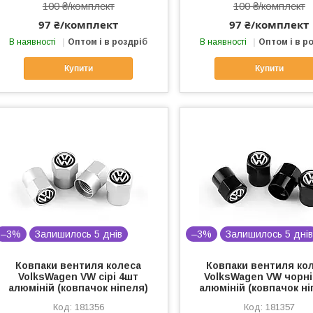
100 ₴/комплект
100 ₴/комплект
97 ₴/комплект
97 ₴/комплект
В наявності
Оптом і в роздріб
В наявності
Оптом і в р
Купити
Купити
–3%
Залишилось 5 днів
–3%
Залишилось 5 дні
Ковпаки вентиля колеса
Ковпаки вентиля ко
VolksWagen VW сірі 4шт
VolksWagen VW чорні
алюміній (ковпачок ніпеля)
алюміній (ковпачок ні
181356
181357