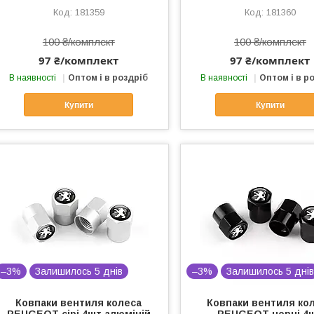
181359
181360
100 ₴/комплект
100 ₴/комплект
97 ₴/комплект
97 ₴/комплект
В наявності
Оптом і в роздріб
В наявності
Оптом і в р
Купити
Купити
–3%
Залишилось 5 днів
–3%
Залишилось 5 дні
Ковпаки вентиля колеса
Ковпаки вентиля ко
PEUGEOT сірі 4шт алюміній
PEUGEOT чорні 4