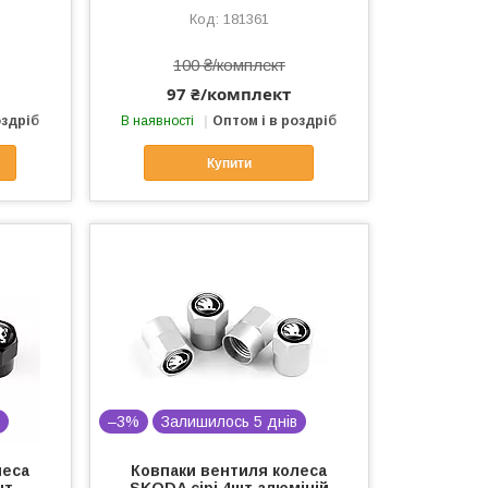
181361
100 ₴/комплект
97 ₴/комплект
оздріб
В наявності
Оптом і в роздріб
Купити
в
–3%
Залишилось 5 днів
леса
Ковпаки вентиля колеса
шт
SKODA сірі 4шт алюміній