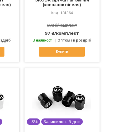
пеля)
(ковпачок ніпеля)
181364
100 ₴/комплект
97 ₴/комплект
оздріб
В наявності
Оптом і в роздріб
Купити
в
–3%
Залишилось 5 днів