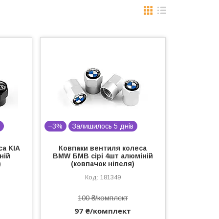
в
–3%
Залишилось 5 днів
са KIA
Ковпаки вентиля колеса
ній
BMW БМВ сірі 4шт алюміній
)
(ковпачок ніпеля)
181349
100 ₴/комплект
97 ₴/комплект