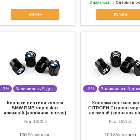
В наявності
Оптом і в р
Купити
Купити
–3%
Залишилось 5 днів
–3%
Залишилось 5 дні
Ковпаки вентиля колеса
Ковпаки вентиля ко
BMW БМВ чорні 4шт
CITROEN Сітроен чорн
алюміній (ковпачок ніпеля)
алюміній (ковпачок ні
181350
181351
100 ₴/комплект
100 ₴/комплект