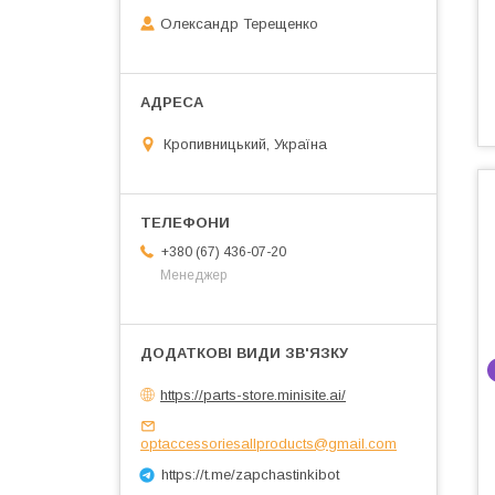
Олександр Терещенко
Кропивницький, Україна
+380 (67) 436-07-20
Менеджер
https://parts-store.minisite.ai/
optaccessoriesallproducts@gmail.com
https://t.me/zapchastinkibot