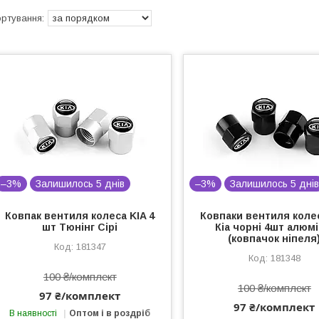
–3%
Залишилось 5 днів
–3%
Залишилось 5 дні
Ковпак вентиля колеса KIA 4
Ковпаки вентиля коле
шт Тюнінг Сірі
Кіа чорні 4шт алюмі
(ковпачок ніпеля
181347
181348
100 ₴/комплект
100 ₴/комплект
97 ₴/комплект
97 ₴/комплект
В наявності
Оптом і в роздріб