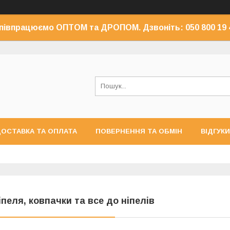
півпрацюємо ОПТОМ та ДРОПОМ. Дзвоніть: 050 800 19 
ОСТАВКА ТА ОПЛАТА
ПОВЕРНЕННЯ ТА ОБМІН
ВІДГУКИ
іпеля, ковпачки та все до ніпелів