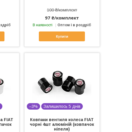
100 ₴/комплект
97 ₴/комплект
оздріб
В наявності
Оптом і в роздріб
Купити
в
–3%
Залишилось 5 днів
а FIAT
Ковпаки вентиля колеса FIAT
впачок
чорні 4шт алюміній (ковпачок
ніпеля)