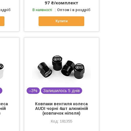
97 ₴/комплект
оздріб
В наявності
Оптом і в роздріб
Купити
в
–3%
Залишилось 5 днів
леса
Ковпаки вентиля колеса
ній
AUDI чорні 4шт алюміній
)
(ковпачок ніпеля)
181355