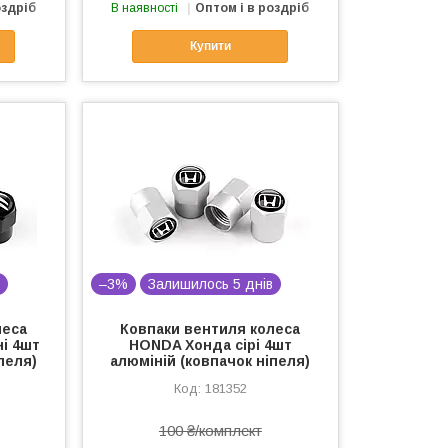
оздріб
В наявності
Оптом і в роздріб
Купити
в
–3%
Залишилось 5 днів
леса
Ковпаки вентиля колеса
і 4шт
HONDA Хонда сірі 4шт
пеля)
алюміній (ковпачок ніпеля)
181352
100 ₴/комплект