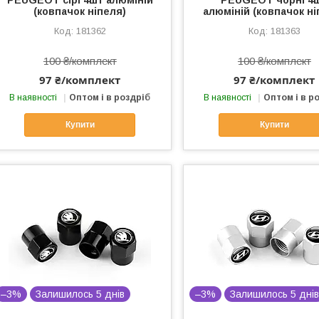
(ковпачок ніпеля)
алюміній (ковпачок ні
181362
181363
100 ₴/комплект
100 ₴/комплект
97 ₴/комплект
97 ₴/комплект
В наявності
Оптом і в роздріб
В наявності
Оптом і в р
Купити
Купити
–3%
Залишилось 5 днів
–3%
Залишилось 5 дні