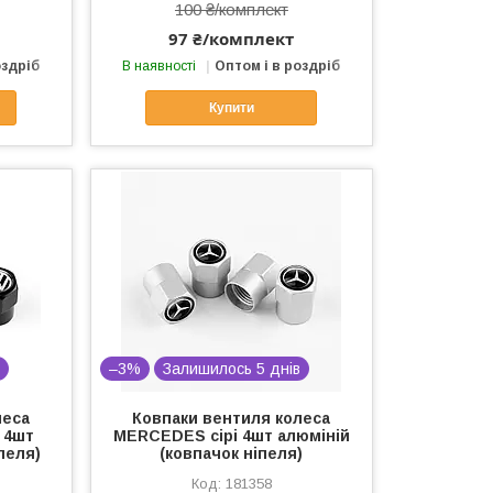
100 ₴/комплект
97 ₴/комплект
оздріб
В наявності
Оптом і в роздріб
Купити
в
–3%
Залишилось 5 днів
леса
Ковпаки вентиля колеса
 4шт
MERCEDES сірі 4шт алюміній
пеля)
(ковпачок ніпеля)
181358