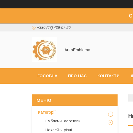
С
+380 (67) 436-07-20
AutoEmblema
ГОЛОВНА
ПРО НАС
КОНТАКТИ
Д
КатегоріЇ
Н
Емблеми, логотипи
Наклейки різні