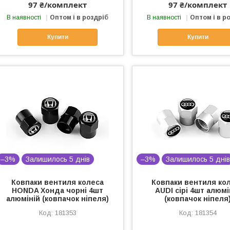
97 ₴/комплект
97 ₴/комплект
В наявності
Оптом і в роздріб
В наявності
Оптом і в р
Купити
Купити
–3%
Залишилось 5 днів
–3%
Залишилось 5 дні
Ковпаки вентиля колеса
Ковпаки вентиля ко
HONDA Хонда чорні 4шт
AUDI сірі 4шт алюмі
алюміній (ковпачок ніпеля)
(ковпачок ніпеля
181353
181354