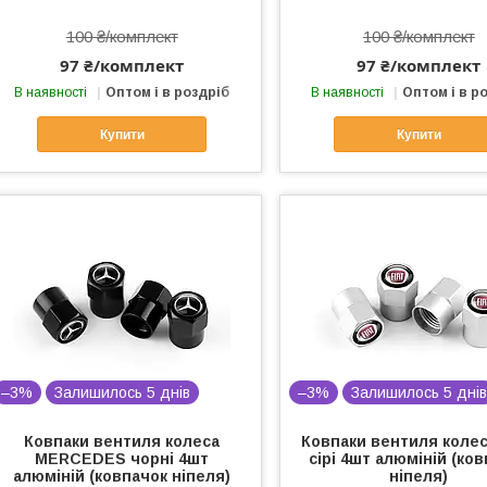
100 ₴/комплект
100 ₴/комплект
97 ₴/комплект
97 ₴/комплект
В наявності
Оптом і в роздріб
В наявності
Оптом і в р
Купити
Купити
–3%
Залишилось 5 днів
–3%
Залишилось 5 дні
Ковпаки вентиля колеса
Ковпаки вентиля колес
MERCEDES чорні 4шт
сірі 4шт алюміній (ко
алюміній (ковпачок ніпеля)
ніпеля)