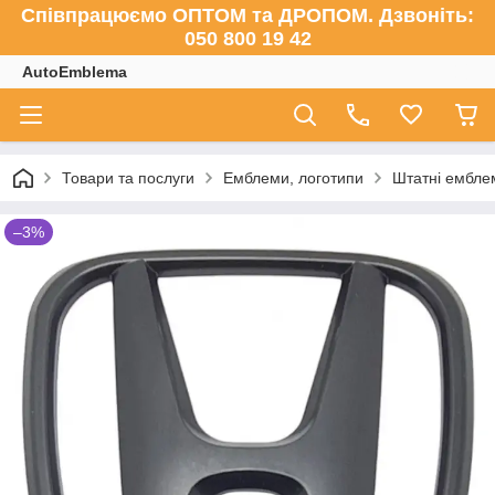
Співпрацюємо ОПТОМ та ДРОПОМ. Дзвоніть:
050 800 19 42
AutoEmblema
Товари та послуги
Емблеми, логотипи
Штатні ембле
–3%