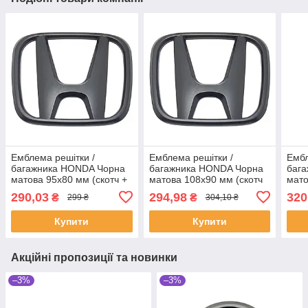
Емблема решітки /
Емблема решітки /
Ембл
багажника HONDA Чорна
багажника HONDA Чорна
баг
матова 95х80 мм (скотч +
матова 108х90 мм (скотч
мато
2 вусики)
та 2 вусики)
2 ву
290,03
294,98
320
₴
₴
299 ₴
304,10 ₴
Купити
Купити
Акційні пропозиції та новинки
–3%
–3%