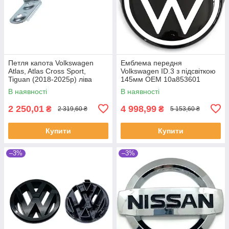
Петля капота Volkswagen
Емблема передня
Atlas, Atlas Cross Sport,
Volkswagen ID.3 з підсвіткою
Tiguan (2018-2025р) ліва
145мм OEM 10a853601
OEM 3CN823301A (Вр-во) CH
В наявності
В наявності
2 250,01
4 998,99
₴
₴
2 319,60 ₴
5 153,60 ₴
Купити
Купити
–3%
–3%