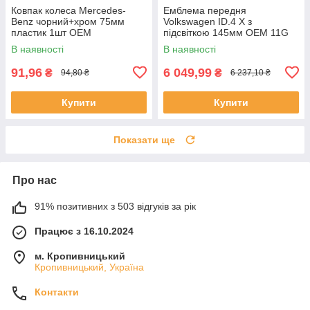
Ковпак колеса Mercedes-
Емблема передня
Benz чорний+хром 75мм
Volkswagen ID.4 X з
пластик 1шт OEM
підсвіткою 145мм OEM 11G
A1704000025 (ковпачок,
853 600
В наявності
В наявності
заглушка)
91,96
6 049,99
₴
₴
94,80 ₴
6 237,10 ₴
Купити
Купити
Показати ще
Про нас
91% позитивних з 503 відгуків за рік
Працює з 16.10.2024
м. Кропивницький
Кропивницький, Україна
Контакти