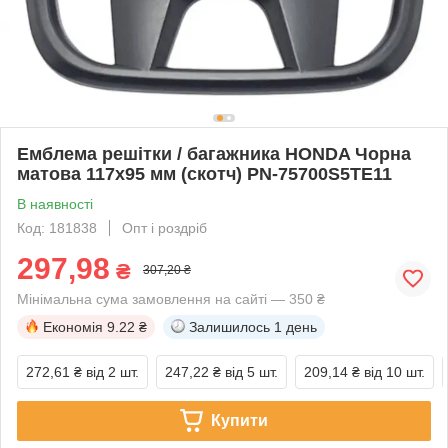
Емблема решітки / багажника HONDA Чорна
матова 117х95 мм (скотч) PN-75700S5TE11
В наявності
Код: 181838
Опт і роздріб
297,98
₴
307,20 ₴
Мінімальна сума замовлення на сайті — 350 ₴
Економія
9.22 ₴
Залишилось
1 день
272,61 ₴
від 2 шт.
247,22 ₴
від 5 шт.
209,14 ₴
від 10 шт.
Купити