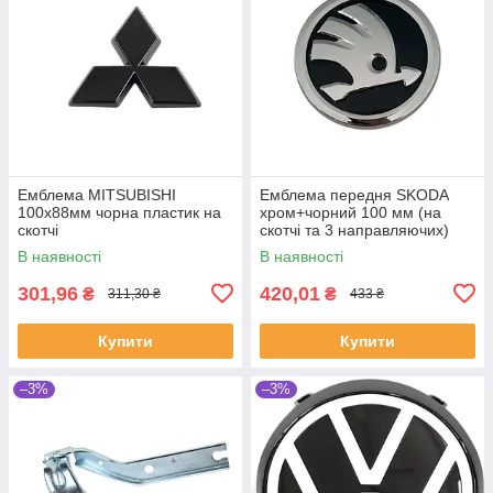
Емблема MITSUBISHI
Емблема передня SKODA
100х88мм чорна пластик на
хром+чорний 100 мм (на
скотчі
скотчі та 3 направляючих)
OEM 5ed853621
В наявності
В наявності
301,96
420,01
₴
₴
311,30 ₴
433 ₴
Купити
Купити
–3%
–3%