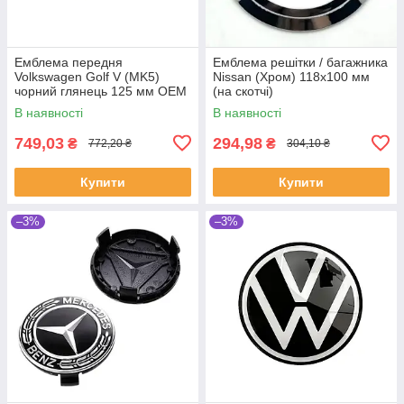
Емблема передня
Емблема решітки / багажника
Volkswagen Golf V (MK5)
Nissan (Хром) 118х100 мм
чорний глянець 125 мм OEM
(на скотчі)
1T0853601A
В наявності
В наявності
749,03
294,98
₴
₴
772,20 ₴
304,10 ₴
Купити
Купити
–3%
–3%