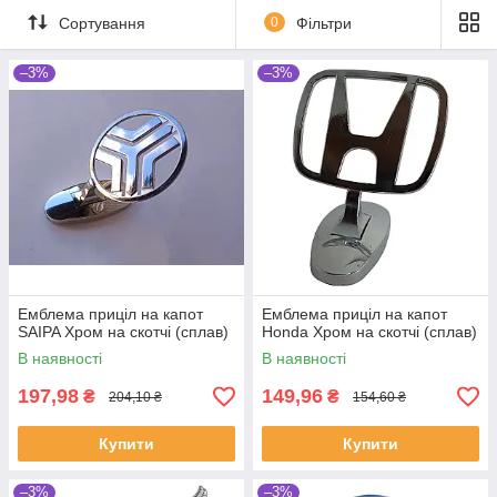
Сортування
0
Фільтри
–3%
–3%
Емблема приціл на капот
Емблема приціл на капот
SAIPA Хром на скотчі (сплав)
Honda Хром на скотчі (сплав)
В наявності
В наявності
197,98
149,96
₴
₴
204,10 ₴
154,60 ₴
Купити
Купити
–3%
–3%