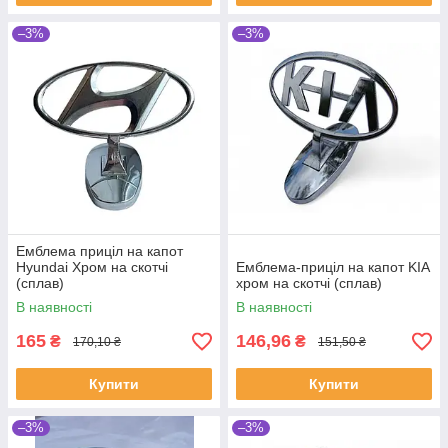
–3%
–3%
Емблема приціл на капот
Hyundai Хром на скотчі
Емблема-приціл на капот KIA
(сплав)
хром на скотчі (сплав)
В наявності
В наявності
165
146,96
₴
₴
170,10 ₴
151,50 ₴
Купити
Купити
–3%
–3%