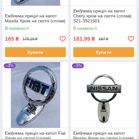
Емблема приціл на капот
Емблема приціл на капот
Chery хром на скотчі (сплав)
Mazda Хром на скотчі (сплав)
S21-3921501
В наявності
В наявності
165
161,99
₴
₴
170,10 ₴
167 ₴
Купити
Купити
–3%
–3%
Емблема приціл на капот Fiat
Емблема приціл на капот
Хром на скотчі (сплав)
Nissan Хром на скотчі (сплав)