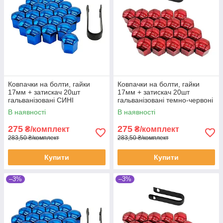
Ковпачки на болти, гайки
Ковпачки на болти, гайки
17мм + затискач 20шт
17мм + затискач 20шт
гальванізовані СИНІ
гальванізовані темно-червоні
В наявності
В наявності
275
275
₴/комплект
₴/комплект
283,50 ₴/комплект
283,50 ₴/комплект
Купити
Купити
–3%
–3%