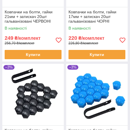
Ковпачки на болти, гайки
Ковпачки на болти, гайки
21мм + затискач 20шт
17мм + затискач 20шт
гальванізовані ЧЕРВОНІ
гальванізовані ЧОРНІ
В наявності
В наявності
249
220
₴/комплект
₴/комплект
256,70 ₴/комплект
226,80 ₴/комплект
Купити
Купити
–3%
–3%