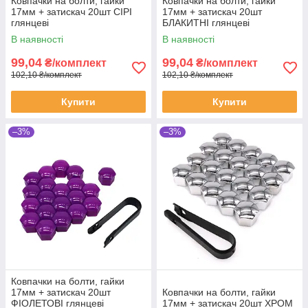
Ковпачки на болти, гайки
Ковпачки на болти, гайки
17мм + затискач 20шт СІРІ
17мм + затискач 20шт
глянцеві
БЛАКИТНІ глянцеві
В наявності
В наявності
99,04
99,04
₴/комплект
₴/комплект
102,10 ₴/комплект
102,10 ₴/комплект
Купити
Купити
–3%
–3%
Ковпачки на болти, гайки
17мм + затискач 20шт
Ковпачки на болти, гайки
ФІОЛЕТОВІ глянцеві
17мм + затискач 20шт ХРОМ