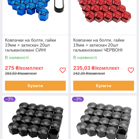
Ковпачки на болти, гайки
Ковпачки на болти, гайки
19мм + затискач 20шт
19мм + затискач 20шт
гальванізовані СИНІ
гальванізовані ЧЕРВОНІ
В наявності
В наявності
275
235,03
₴/комплект
₴/комплект
283,50 ₴/комплект
242,30 ₴/комплект
Купити
Купити
–3%
–3%