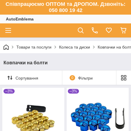
Співпрацюємо ОПТОМ та ДРОПОМ. Дзвоніть:
050 800 19 42
AutoEmblema
Товари та послуги
Колеса та диски
Ковпачки на бол
Ковпачки на болти
Сортування
0
Фільтри
–3%
–3%