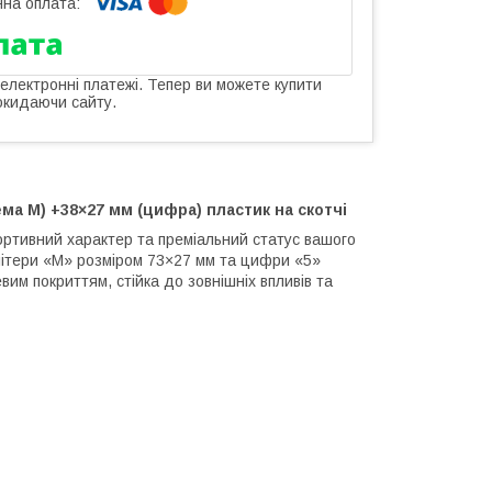
 електронні платежі. Тепер ви можете купити
окидаючи сайту.
а M) +38×27 мм (цифра) пластик на скотчі
ртивний характер та преміальний статус вашого
літери «M» розміром 73×27 мм та цифри «5»
им покриттям, стійка до зовнішніх впливів та