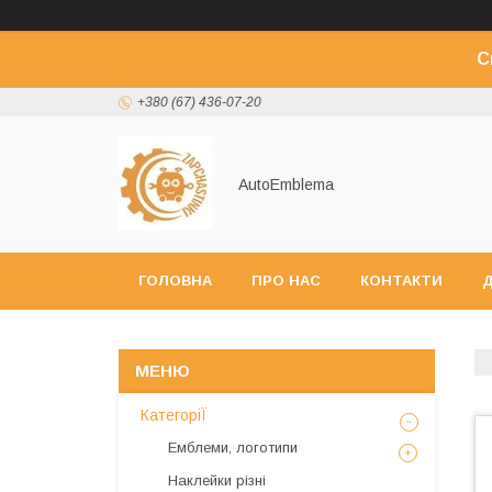
С
+380 (67) 436-07-20
AutoEmblema
ГОЛОВНА
ПРО НАС
КОНТАКТИ
Д
КатегоріЇ
Емблеми, логотипи
Наклейки різні