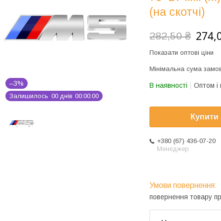
(на скотчі)
274,
282,50 ₴
Показати оптові ціни
Мінімальна сума замов
–3%
В наявності
Оптом і 
Залишилось
0
0
днів
0
0
0
0
0
0
Купити
+380 (67) 436-07-20
Менеджер
повернення товару п