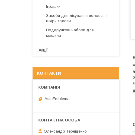
Іграшки
Засоби для лікування волосся і
шкіри голови
Подарункові набори для
машини
Акції
Е
а
КОНТАКТИ
р
д
AutoEmblema
С
Олександр Терещенко
П