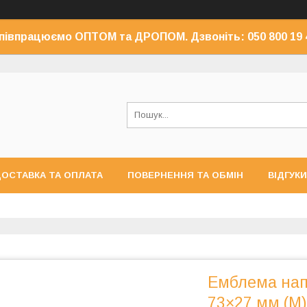
півпрацюємо ОПТОМ та ДРОПОМ. Дзвоніть: 050 800 19 
ОСТАВКА ТА ОПЛАТА
ПОВЕРНЕННЯ ТА ОБМІН
ВІДГУКИ
Емблема нап
73×27 мм (M)