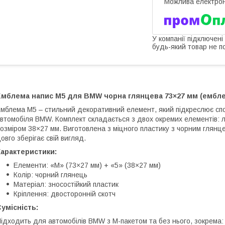
У компанії підключені
будь-який товар не п
Емблема напис M5 для BMW чорна глянцева 73×27 мм (емблем
мблема M5 – стильний декоративний елемент, який підкреслює спо
втомобіля BMW. Комплект складається з двох окремих елементів: 
озміром 38×27 мм. Виготовлена з міцного пластику з чорним глянцев
овго зберігає свій вигляд.
Характеристики:
Елементи: «M» (73×27 мм) + «5» (38×27 мм)
Колір: чорний глянець
Матеріал: зносостійкий пластик
Кріплення: двосторонній скотч
умісність:
ідходить для автомобілів BMW з М-пакетом та без нього, зокрема: