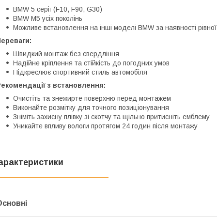
BMW 5 серії (F10, F90, G30)
BMW M5 усіх поколінь
Можливе встановлення на інші моделі BMW за наявності рівної
Переваги:
Швидкий монтаж без свердління
Надійне кріплення та стійкість до погодних умов
Підкреслює спортивний стиль автомобіля
Рекомендації з встановлення:
Очистіть та знежирте поверхню перед монтажем
Виконайте розмітку для точного позиціонування
Зніміть захисну плівку зі скотчу та щільно притисніть емблему
Уникайте впливу вологи протягом 24 годин після монтажу
арактеристики
Основні