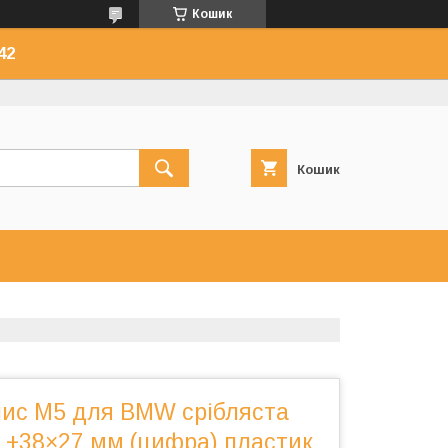
Кошик
42
Кошик
ис M5 для BMW срібляста
 +38×27 мм (цифра) пластик