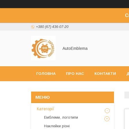
С
+380 (67) 436-07-20
AutoEmblema
ГОЛОВНА
ПРО НАС
КОНТАКТИ
Д
КатегоріЇ
Емблеми, логотипи
Наклейки різні