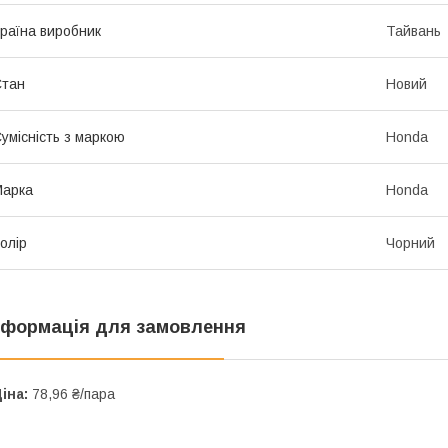
раїна виробник
Тайвань
Стан
Новий
умісність з маркою
Honda
Марка
Honda
олір
Чорний
нформація для замовлення
іна:
78,96 ₴/пара