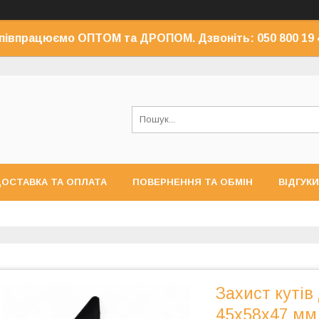
півпрацюємо ОПТОМ та ДРОПОМ. Дзвоніть: 050 800 19 
ОСТАВКА ТА ОПЛАТА
ПОВЕРНЕННЯ ТА ОБМІН
ВІДГУКИ
Захист куті
45х58х47 мм 