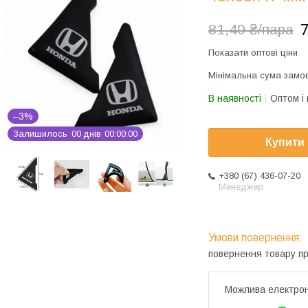
7
81,40 ₴/пара
Показати оптові ціни
Мінімальна сума замов
В наявності
Оптом і 
–3%
Залишилось
0
0
днів
0
0
0
0
0
0
Купити
+380 (67) 436-07-20
Менеджер
повернення товару п