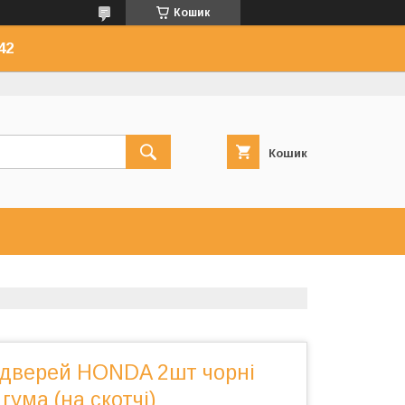
Кошик
42
Кошик
в дверей HONDA 2шт чорні
гума (на скотчі)