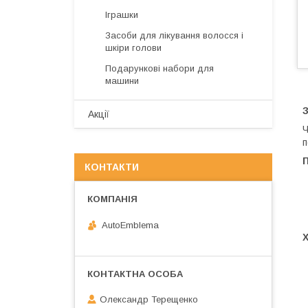
Іграшки
Засоби для лікування волосся і
шкіри голови
Подарункові набори для
машини
З
Акції
Ч
п
КОНТАКТИ
AutoEmblema
Олександр Терещенко