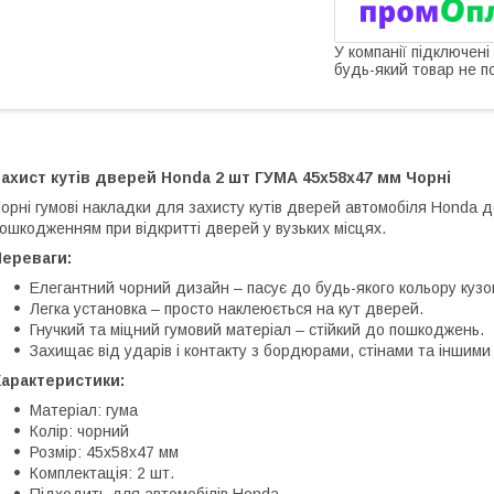
У компанії підключені
будь-який товар не п
ахист кутів дверей Honda 2 шт ГУМА 45х58х47 мм Чорні
орні гумові накладки для захисту кутів дверей автомобіля Honda д
ошкодженням при відкритті дверей у вузьких місцях.
Переваги:
Елегантний чорний дизайн – пасує до будь-якого кольору кузо
Легка установка – просто наклеюється на кут дверей.
Гнучкий та міцний гумовий матеріал – стійкий до пошкоджень.
Захищає від ударів і контакту з бордюрами, стінами та іншим
Характеристики:
Матеріал: гума
Колір: чорний
Розмір: 45х58х47 мм
Комплектація: 2 шт.
Підходить для автомобілів Honda