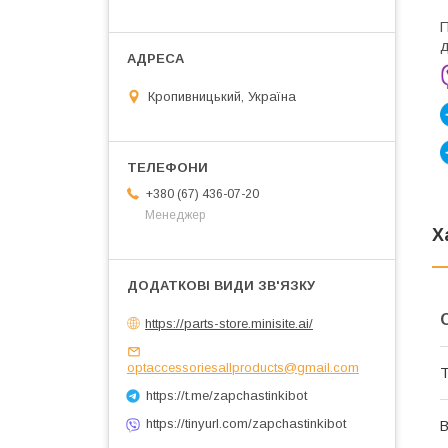
П
д
Кропивницький, Україна
+380 (67) 436-07-20
Менеджер
Х
https://parts-store.minisite.ai/
optaccessoriesallproducts@gmail.com
Т
https://t.me/zapchastinkibot
https://tinyurl.com/zapchastinkibot
В