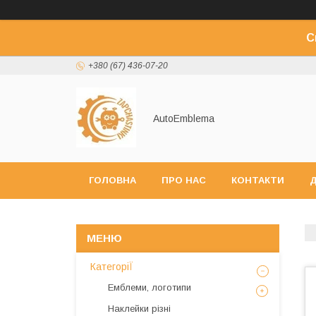
С
+380 (67) 436-07-20
AutoEmblema
ГОЛОВНА
ПРО НАС
КОНТАКТИ
Д
КатегоріЇ
Емблеми, логотипи
Наклейки різні