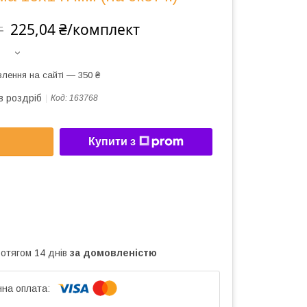
225,04 ₴/комплект
т
лення на сайті — 350 ₴
в роздріб
Код:
163768
Купити з
ротягом 14 днів
за домовленістю