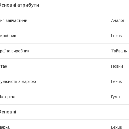
Основні атрибути
ип запчастини
Аналог
иробник
Lexus
раїна виробник
Тайвань
Стан
Новий
умісність з маркою
Lexus
атеріал
Гума
Основні
Марка
Lexus