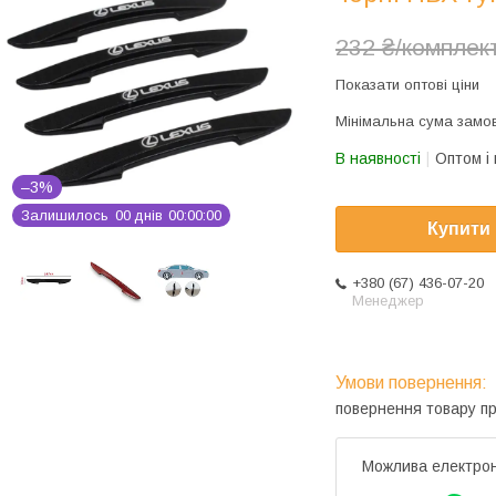
232 ₴/комплек
Показати оптові ціни
Мінімальна сума замов
В наявності
Оптом і 
–3%
Залишилось
0
0
днів
0
0
0
0
0
0
Купити
+380 (67) 436-07-20
Менеджер
повернення товару п