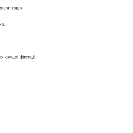
ампери тощо
ка.
я кращої фіксації.