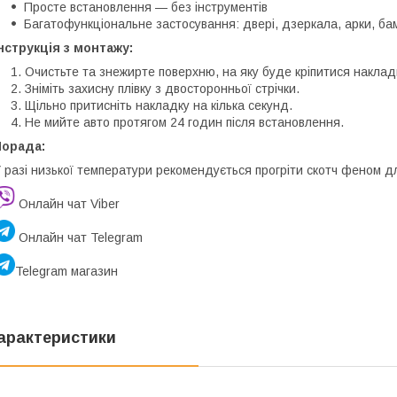
Просте встановлення — без інструментів
Багатофункціональне застосування: двері, дзеркала, арки, б
нструкція з монтажу:
Очистьте та знежирте поверхню, на яку буде кріпитися наклад
Зніміть захисну плівку з двосторонньої стрічки.
Щільно притисніть накладку на кілька секунд.
Не мийте авто протягом 24 годин після встановлення.
Порада:
 разі низької температури рекомендується прогріти скотч феном дл
Онлайн чат Viber
Онлайн чат Telegram
Telegram магазин
арактеристики