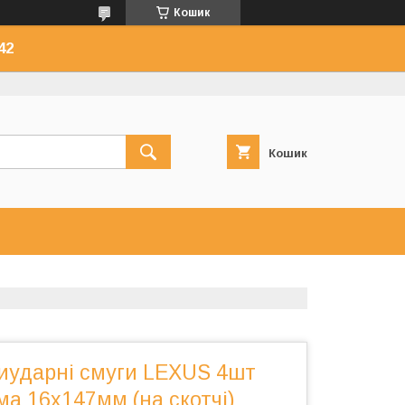
Кошик
42
Кошик
тиударні смуги LEXUS 4шт
ма 16х147мм (на скотчі)