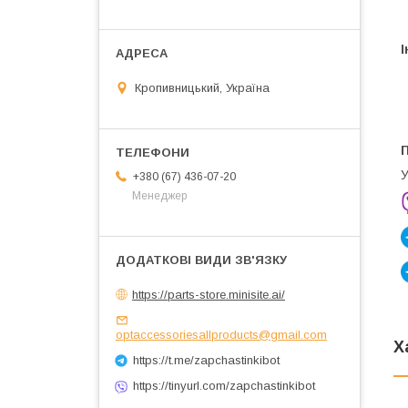
І
Кропивницький, Україна
У
+380 (67) 436-07-20
Менеджер
https://parts-store.minisite.ai/
optaccessoriesallproducts@gmail.com
Х
https://t.me/zapchastinkibot
https://tinyurl.com/zapchastinkibot