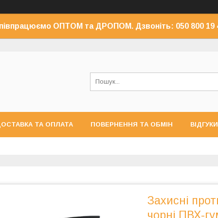
півпрацюємо ОПТОМ та ДРОПОМ. Дзвоніть: 050 800 19 
ОСТАВКА ТА ОПЛАТА
ПОВЕРНЕННЯ ТА ОБМІН
ВІДГУКИ
Захисні про
чорні ПВХ-гу