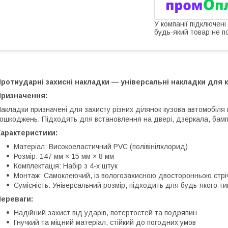
У компанії підключені
будь-який товар не п
ротиударні захисні накладки — універсальні накладки для 
Призначення:
акладки призначені для захисту різних ділянок кузова автомобіля 
ошкоджень. Підходять для встановлення на двері, дзеркала, бампер
Характеристики:
Матеріал: Високоеластичний PVC (полівінілхлорид)
Розмір: 147 мм × 15 мм × 8 мм
Комплектація: Набір з 4-х штук
Монтаж: Самоклеючий, із вологозахисною двосторонньою стрі
Сумісність: Універсальний розмір, підходить для будь-якого ти
Переваги:
Надійний захист від ударів, потертостей та подряпин
Гнучкий та міцний матеріал, стійкий до погодних умов