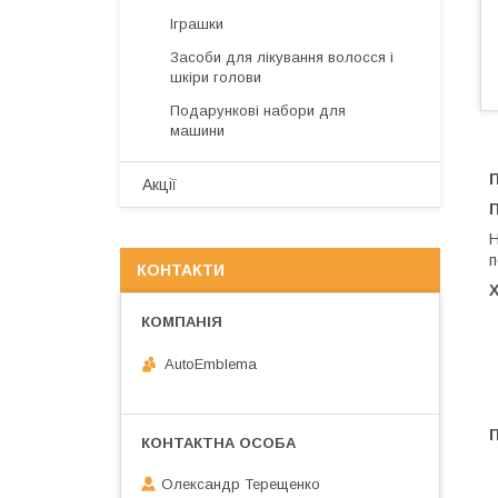
Іграшки
Засоби для лікування волосся і
шкіри голови
Подарункові набори для
машини
П
Акції
Н
п
КОНТАКТИ
AutoEmblema
Олександр Терещенко